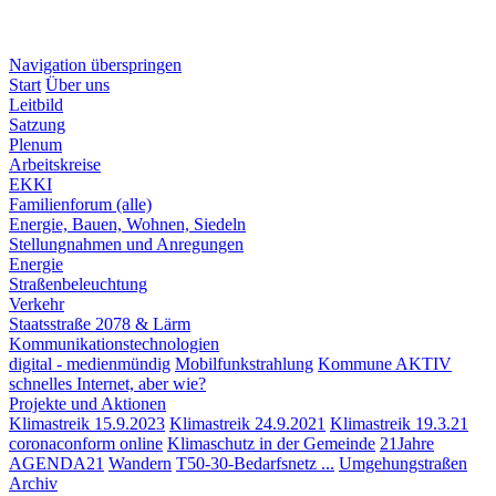
Navigation überspringen
Start
Über uns
Leitbild
Satzung
Plenum
Arbeitskreise
EKKI
Familienforum (alle)
Energie, Bauen, Wohnen, Siedeln
Stellungnahmen und Anregungen
Energie
Straßenbeleuchtung
Verkehr
Staatsstraße 2078 & Lärm
Kommunikationstechnologien
digital - medienmündig
Mobilfunkstrahlung
Kommune AKTIV
schnelles Internet, aber wie?
Projekte und Aktionen
Klimastreik 15.9.2023
Klimastreik 24.9.2021
Klimastreik 19.3.21
coronaconform online
Klimaschutz in der Gemeinde
21Jahre
AGENDA21
Wandern
T50-30-Bedarfsnetz ...
Umgehungstraßen
Archiv