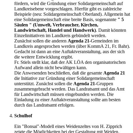
fördern, wird die Gründung einer Solidargemeinschaft auf
Landkreisebene vorgeschlagen. Hierfür gibt es zahlreiche
Beispiele (neu: Solidargemeinschaft Oberland). Allgemein hat
eine Solidargemeinschaft eine breite Basis, sogenannte
" 5
Säulen " (Umwelt, Verbraucher, Kirchen,
Landwirtschaft, Handel und Handwerk)
. Damit könnten
Einzelinitiativen im Landkreis gebündelt werden.
Zunächst sollen die anderen
Agenda 21
-Gemeinden im
Landkreis angesprochen werden (über KommA 21, Fr. Bahr).
Gedacht ist dann an eine Auftaktveranstaltung, aus der sich
die weitere Entwicklung ergibt.
Fr. Stiels stellt klar, daß der AK LÖA den organisatorischen
Aufwand allein nicht bewältigen kann.
Die Anwesenden beschließen, daß die gesamte
Agenda 21
die Initiative zur Gründung einer Solidargemeinschaft
unterstützt. Zunächst sollen die
Agenda 21
-Gruppen
zusammengebracht werden. Das Landratsamt und das Amt
für Landwirtschaft müssen eingebunden werden. Die
Einladung zu einer Auftaktveranstaltung sollte am besten
durch das Landratsamt erfolgen.
Schulhof
Ein "Bonsai"-Modell eines Weidenzeltes von H. Zipprich
zeigte die Möglichkeiten bei der Gestaltung mit Weiden.