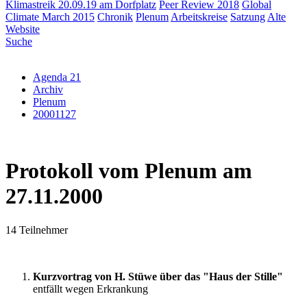
Klimastreik 20.09.19 am Dorfplatz
Peer Review 2018
Global
Climate March 2015
Chronik
Plenum
Arbeitskreise
Satzung
Alte
Website
Suche
Agenda 21
Archiv
Plenum
20001127
Protokoll vom Plenum am
27.11.2000
14 Teilnehmer
Kurzvortrag von H. Stüwe über das "Haus der Stille"
entfällt wegen Erkrankung