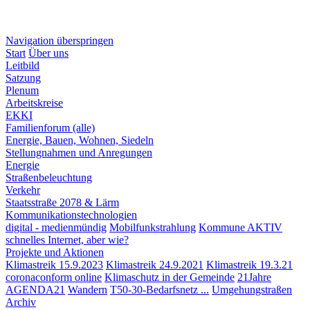
Navigation überspringen
Start
Über uns
Leitbild
Satzung
Plenum
Arbeitskreise
EKKI
Familienforum (alle)
Energie, Bauen, Wohnen, Siedeln
Stellungnahmen und Anregungen
Energie
Straßenbeleuchtung
Verkehr
Staatsstraße 2078 & Lärm
Kommunikationstechnologien
digital - medienmündig
Mobilfunkstrahlung
Kommune AKTIV
schnelles Internet, aber wie?
Projekte und Aktionen
Klimastreik 15.9.2023
Klimastreik 24.9.2021
Klimastreik 19.3.21
coronaconform online
Klimaschutz in der Gemeinde
21Jahre
AGENDA21
Wandern
T50-30-Bedarfsnetz ...
Umgehungstraßen
Archiv