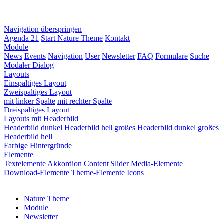
Navigation überspringen
Agenda 21
Start Nature Theme
Kontakt
Module
News
Events
Navigation
User
Newsletter
FAQ
Formulare
Suche
Modaler Dialog
Layouts
Einspaltiges Layout
Zweispaltiges Layout
mit linker Spalte
mit rechter Spalte
Dreispaltiges Layout
Layouts mit Headerbild
Headerbild dunkel
Headerbild hell
großes Headerbild dunkel
großes
Headerbild hell
Farbige Hintergründe
Elemente
Textelemente
Akkordion
Content Slider
Media-Elemente
Download-Elemente
Theme-Elemente
Icons
Nature Theme
Module
Newsletter